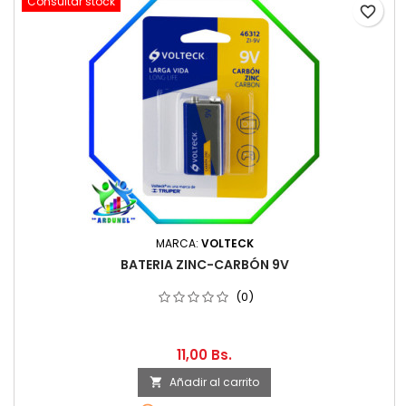
Consultar stock
favorite_border
MARCA:
VOLTECK
BATERIA ZINC-CARBÓN 9V
(0)
11,00 Bs.
Añadir al carrito
