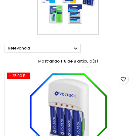

Relevancia
Mostrando 1-8 de 8 artículo(s)
- 25,00 Bs.
favorite_border