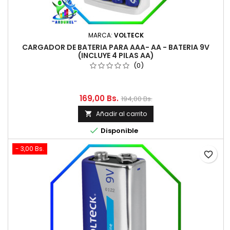
MARCA:
VOLTECK
CARGADOR DE BATERIA PARA AAA- AA - BATERIA 9V
(INCLUYE 4 PILAS AA)
(0)
169,00 Bs.
194,00 Bs.
Añadir al carrito


Disponible
- 3,00 Bs.
favorite_border