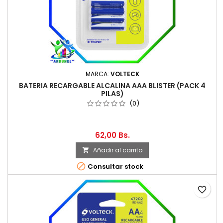
MARCA:
VOLTECK
BATERIA RECARGABLE ALCALINA AAA BLISTER (PACK 4
PILAS)
(0)
62,00 Bs.
Añadir al carrito


Consultar stock
favorite_border