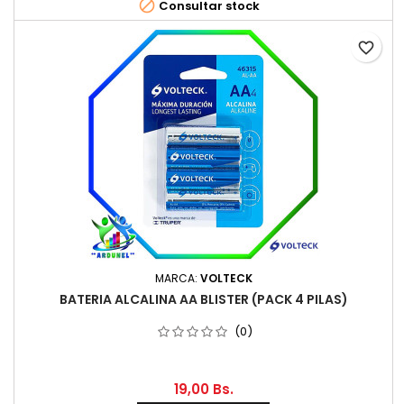

Consultar stock
favorite_border
MARCA:
VOLTECK
BATERIA ALCALINA AA BLISTER (PACK 4 PILAS)
(0)
19,00 Bs.