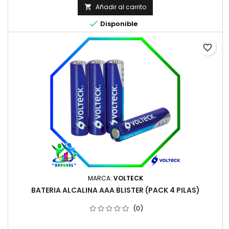
Añadir al carrito


Disponible
favorite_border
MARCA:
VOLTECK
BATERIA ALCALINA AAA BLISTER (PACK 4 PILAS)
(0)