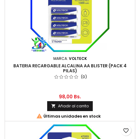
MARCA:
VOLTECK
BATERIA RECARGABLE ALCALINA AA BLISTER (PACK 4
PILAS)
(0)
98,00 Bs.
Añadir al carrito


Últimas unidades en stock
favorite_border