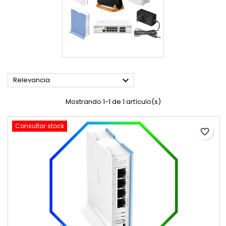

Relevancia
Mostrando 1-1 de 1 artículo(s)
Consultar stock
favorite_border