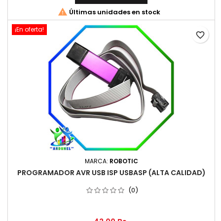

Últimas unidades en stock
¡En oferta!
favorite_border
MARCA:
ROBOTIC
PROGRAMADOR AVR USB ISP USBASP (ALTA CALIDAD)
(0)