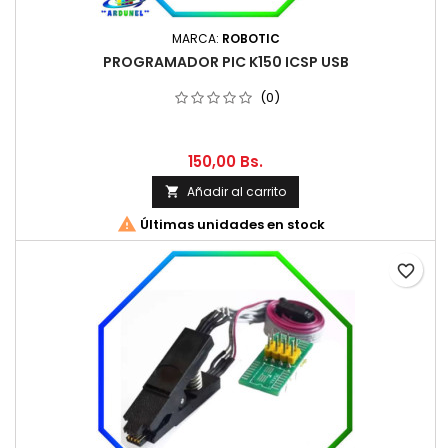
MARCA:
ROBOTIC
PROGRAMADOR PIC K150 ICSP USB
(0)
150,00 Bs.
Añadir al carrito


Últimas unidades en stock
favorite_border