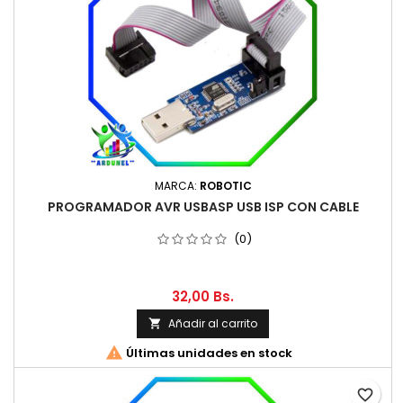
MARCA:
ROBOTIC
PROGRAMADOR AVR USBASP USB ISP CON CABLE
(0)
32,00 Bs.
Añadir al carrito


Últimas unidades en stock
favorite_border