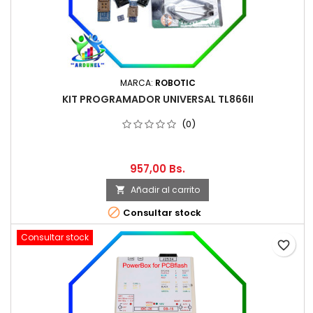
MARCA:
ROBOTIC
KIT PROGRAMADOR UNIVERSAL TL866II
(0)
957,00 Bs.
Añadir al carrito


Consultar stock
Consultar stock
favorite_border