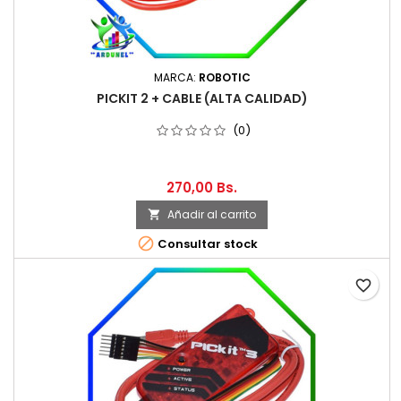
MARCA:
ROBOTIC
PICKIT 2 + CABLE (ALTA CALIDAD)
(0)
270,00 Bs.
Añadir al carrito


Consultar stock
favorite_border