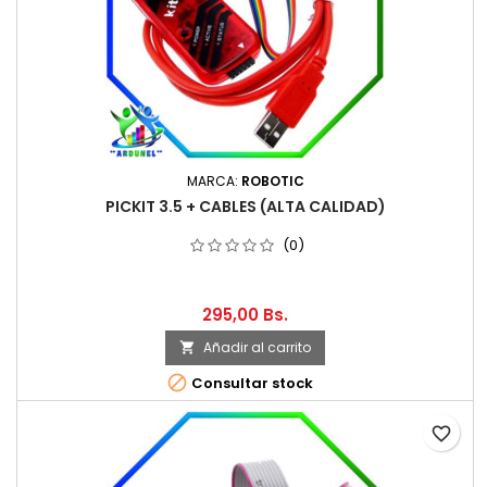
MARCA:
ROBOTIC
PICKIT 3.5 + CABLES (ALTA CALIDAD)
(0)
295,00 Bs.
Añadir al carrito


Consultar stock
favorite_border