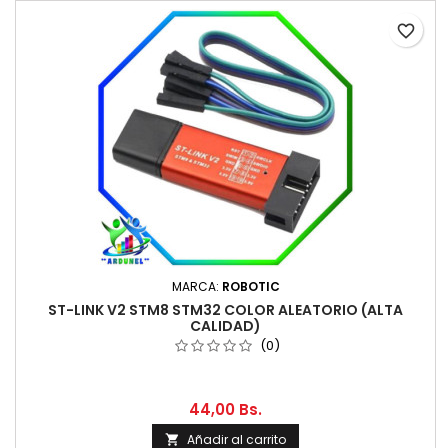
favorite_border
MARCA:
ROBOTIC
ST-LINK V2 STM8 STM32 COLOR ALEATORIO (ALTA
CALIDAD)
(0)
44,00 Bs.
Añadir al carrito
