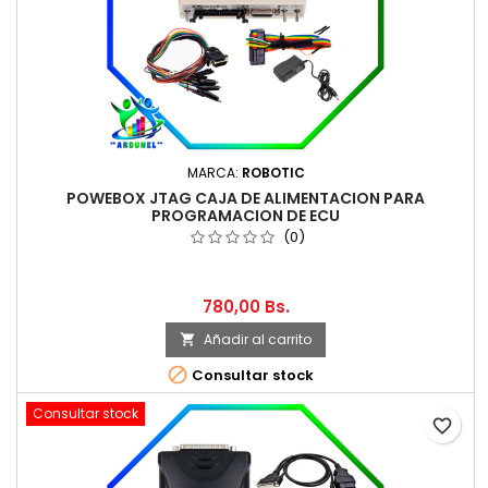
MARCA:
ROBOTIC
POWEBOX JTAG CAJA DE ALIMENTACION PARA
PROGRAMACION DE ECU
(0)
780,00 Bs.
Añadir al carrito


Consultar stock
Consultar stock
favorite_border