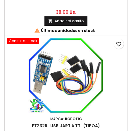
38,00 Bs.
Añadir al carrito


Últimas unidades en stock
Consultar stock
favorite_border
MARCA:
ROBOTIC
FT232RL USB UART A TTL (TIPOA)