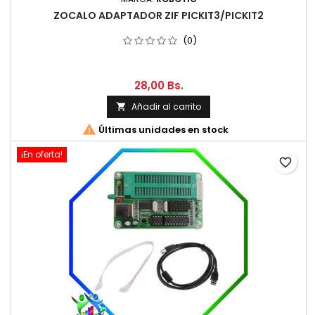
ZOCALO ADAPTADOR ZIF PICKIT3/PICKIT2
(0)
28,00 Bs.
Añadir al carrito


Últimas unidades en stock
¡En oferta!
favorite_border