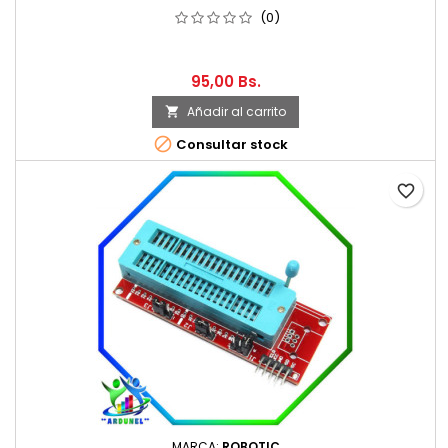
(0)
95,00 Bs.
Añadir al carrito


Consultar stock
favorite_border
MARCA:
ROBOTIC