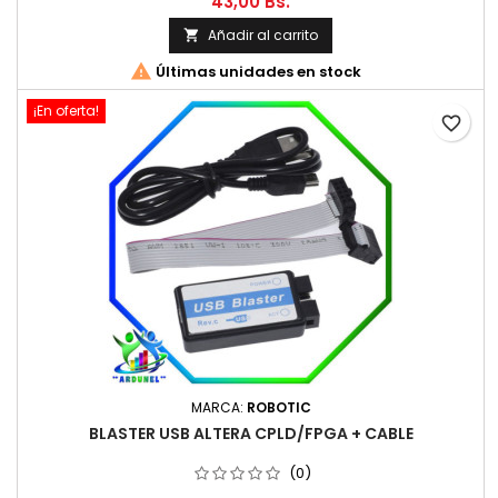
43,00 Bs.
Añadir al carrito


Últimas unidades en stock
¡En oferta!
favorite_border
MARCA:
ROBOTIC
BLASTER USB ALTERA CPLD/FPGA + CABLE
(0)