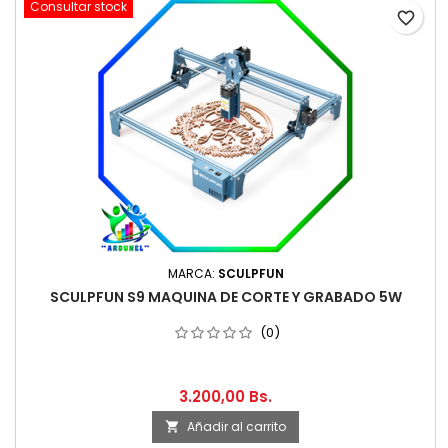
Consultar stock
favorite_border
MARCA:
SCULPFUN
SCULPFUN S9 MAQUINA DE CORTE Y GRABADO 5W
(0)
3.200,00 Bs.
Añadir al carrito
