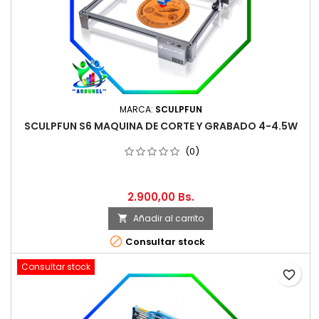
MARCA:
SCULPFUN
SCULPFUN S6 MAQUINA DE CORTE Y GRABADO 4-4.5W
(0)
2.900,00 Bs.
Añadir al carrito


Consultar stock
Consultar stock
favorite_border