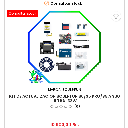

Consultar stock
Consultar stock
favorite_border
MARCA:
SCULPFUN
KIT DE ACTUALIZACION SCULPFUN S6/S6 PRO/S9 A S30
ULTRA-33W
(0)
10.900,00 Bs.