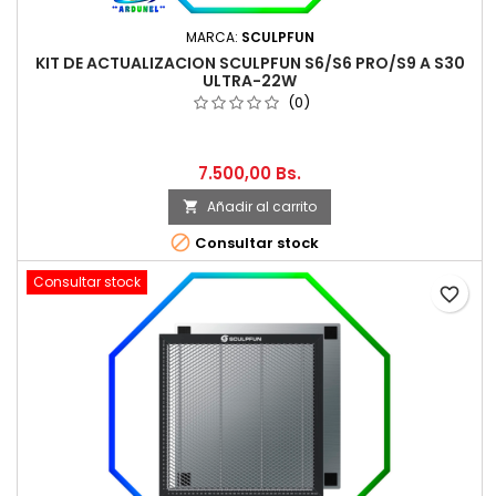
MARCA:
SCULPFUN
KIT DE ACTUALIZACION SCULPFUN S6/S6 PRO/S9 A S30
ULTRA-22W
(0)
7.500,00 Bs.
Añadir al carrito


Consultar stock
Consultar stock
favorite_border