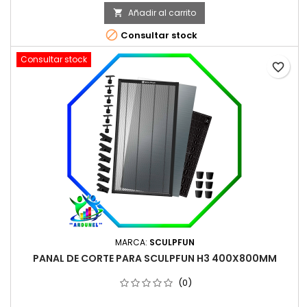
Añadir al carrito


Consultar stock
Consultar stock
favorite_border
MARCA:
SCULPFUN
PANAL DE CORTE PARA SCULPFUN H3 400X800MM
(0)