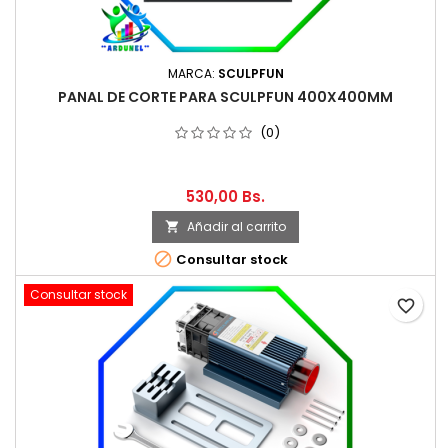
MARCA:
SCULPFUN
PANAL DE CORTE PARA SCULPFUN 400X400MM
(0)
530,00 Bs.
Añadir al carrito


Consultar stock
Consultar stock
favorite_border