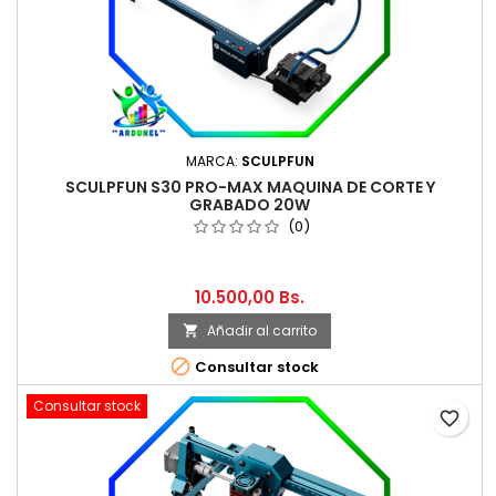
MARCA:
SCULPFUN
SCULPFUN S30 PRO-MAX MAQUINA DE CORTE Y
GRABADO 20W
(0)
10.500,00 Bs.
Añadir al carrito


Consultar stock
Consultar stock
favorite_border