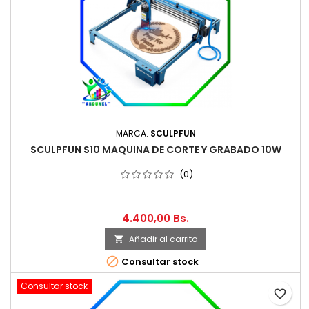
MARCA:
SCULPFUN
SCULPFUN S10 MAQUINA DE CORTE Y GRABADO 10W
(0)
4.400,00 Bs.
Añadir al carrito


Consultar stock
Consultar stock
favorite_border