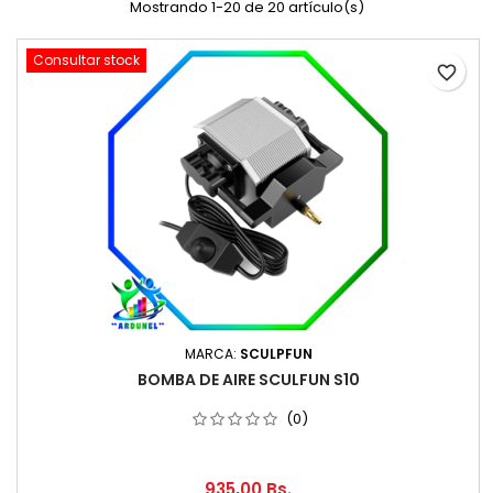
Mostrando 1-20 de 20 artículo(s)
Consultar stock
favorite_border
MARCA:
SCULPFUN
BOMBA DE AIRE SCULFUN S10
(0)
935,00 Bs.