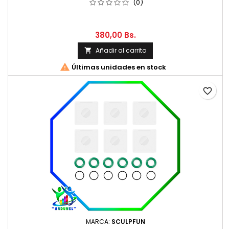
(0)
380,00 Bs.
Añadir al carrito


Últimas unidades en stock
favorite_border
MARCA:
SCULPFUN