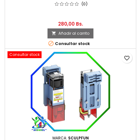
(0)
280,00 Bs.
Añadir al carrito


Consultar stock
Consultar stock
favorite_border
MARCA:
SCULPFUN