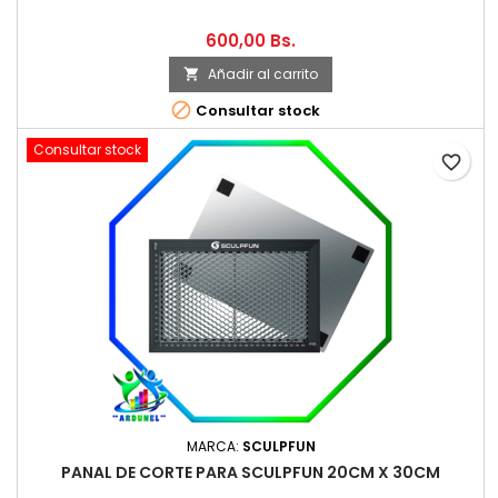
600,00 Bs.
Añadir al carrito


Consultar stock
Consultar stock
favorite_border
MARCA:
SCULPFUN
PANAL DE CORTE PARA SCULPFUN 20CM X 30CM