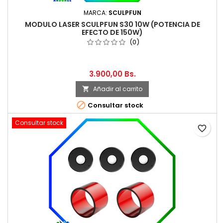
MARCA:
SCULPFUN
MODULO LASER SCULPFUN S30 10W (POTENCIA DE
EFECTO DE 150W)
(0)
3.900,00 Bs.
Añadir al carrito


Consultar stock
Consultar stock
favorite_border