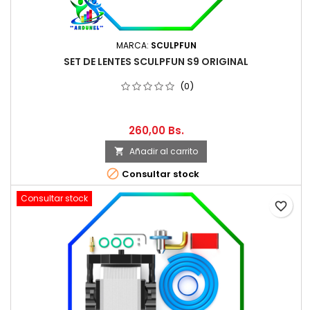
MARCA:
SCULPFUN
SET DE LENTES SCULPFUN S9 ORIGINAL
(0)
260,00 Bs.
Añadir al carrito


Consultar stock
Consultar stock
favorite_border