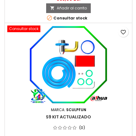
Añadir al carrito


Consultar stock
Consultar stock
favorite_border
MARCA:
SCULPFUN
S9 KIT ACTUALIZADO
(0)