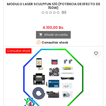
MODULO LASER SCULPFUN S10 (POTENCIA DE EFECTO DE
150W)
(0)
4.100,00 Bs.
Añadir al carrito


Consultar stock
Consultar stock
favorite_border