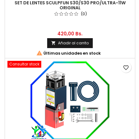
SET DE LENTES SCULPFUN S30/S30 PRO/ULTRA-11W
ORIGINAL
(0)
420,00 Bs.
Añadir al carrito


Últimas unidades en stock
Consultar stock
favorite_border