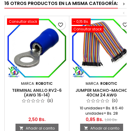
16 OTROS PRODUCTOS EN LA MISMA CATEGORÍA:
>
<
Consultar stock
- 0,15 Bs.
favorite_border
favorite_border
Consultar stock
MARCA:
ROBOTIC
MARCA:
ROBOTIC
TERMINAL ANILLO RV2-6
JUMPER MACHO-MACHO
(AWG 16-14)
40CM 24 AWG
(0)
(0)
10 unidades= Bs. 8.5 40
unidades= Bs. 28
2,50 Bs.
0,85 Bs.
1,00 Bs.
Añadir al carrito
Añadir al carrito

