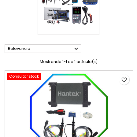

Relevancia
Mostrando 1-1 de 1 artículo(s)
Consultar stock
favorite_border