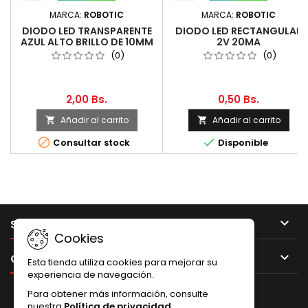
MARCA:
ROBOTIC
MARCA:
ROBOTIC
DIODO LED TRANSPARENTE
DIODO LED RECTANGULAR
AZUL ALTO BRILLO DE 10MM
2V 20MA
(0)
(0)
2,00 Bs.
0,50 Bs.
Añadir al carrito
Añadir al carrito




Consultar stock
Disponible

SU CUENTA
Cookies

CONTACTO
Esta tienda utiliza cookies para mejorar su
experiencia de navegación.
BOLETÍN
Para obtener más información, consulte
nuestra
Política de privacidad
.