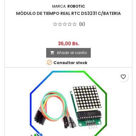
MARCA:
ROBOTIC
MÓDULO DE TIEMPO REAL RTC DS3231 C/BATERIA
(0)
36,00 Bs.
Añadir al carrito


Consultar stock
favorite_border