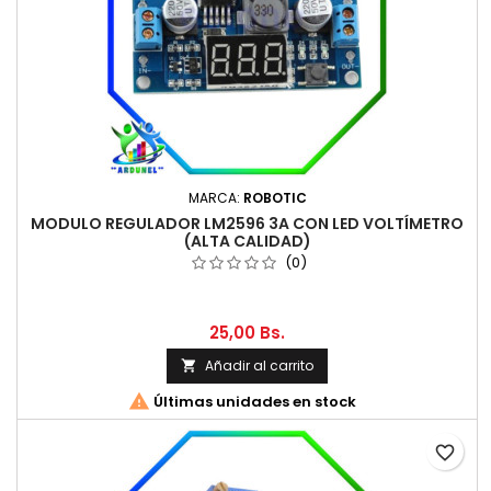
MARCA:
ROBOTIC
MODULO REGULADOR LM2596 3A CON LED VOLTÍMETRO
(ALTA CALIDAD)
(0)
25,00 Bs.
Añadir al carrito


Últimas unidades en stock
favorite_border