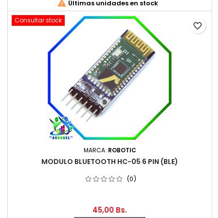

Últimas unidades en stock
Consultar stock
favorite_border
MARCA:
ROBOTIC
MODULO BLUETOOTH HC-05 6 PIN (BLE)
(0)
45,00 Bs.