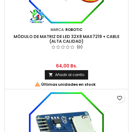
MARCA:
ROBOTIC
MÓDULO DE MATRIZ DE LED 32X8 MAX7219 + CABLE
(ALTA CALIDAD)
(0)
64,00 Bs.
Añadir al carrito


Últimas unidades en stock
favorite_border