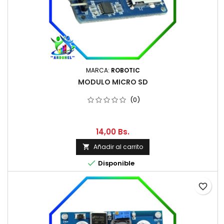
MARCA:
ROBOTIC
MODULO MICRO SD
(0)
14,00 Bs.
Añadir al carrito


Disponible
favorite_border