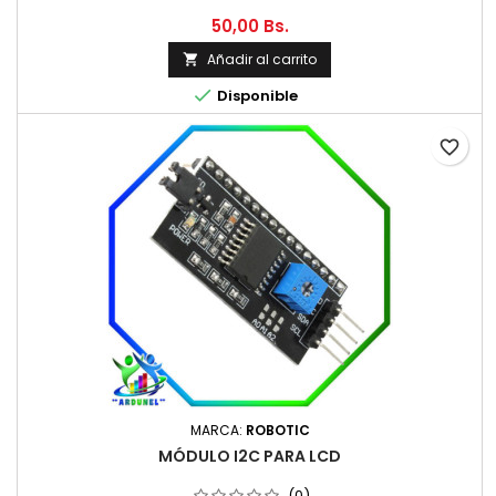
50,00 Bs.
Añadir al carrito


Disponible
favorite_border
MARCA:
ROBOTIC
MÓDULO I2C PARA LCD
(0)