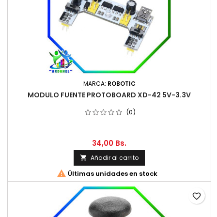
MARCA:
ROBOTIC
MODULO FUENTE PROTOBOARD XD-42 5V-3.3V
(0)
34,00 Bs.
Añadir al carrito


Últimas unidades en stock
favorite_border