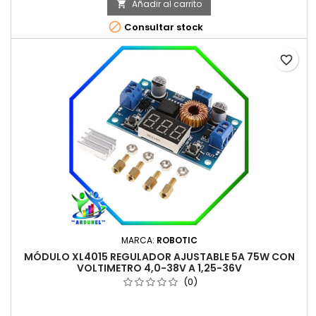
Añadir al carrito


Consultar stock
favorite_border
MARCA:
ROBOTIC
MÓDULO XL4015 REGULADOR AJUSTABLE 5A 75W CON
VOLTIMETRO 4,0-38V A 1,25-36V
(0)