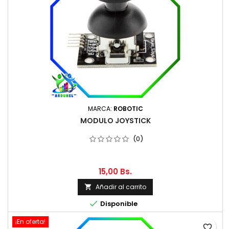
MARCA:
ROBOTIC
MODULO JOYSTICK
(0)
15,00 Bs.
Añadir al carrito


Disponible
¡En oferta!
favorite_border