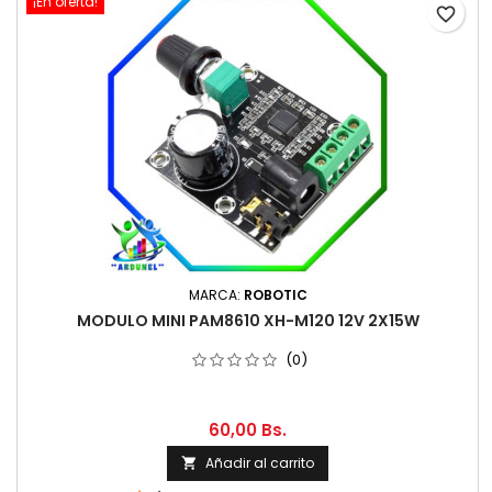
¡En oferta!
favorite_border
MARCA:
ROBOTIC
MODULO MINI PAM8610 XH-M120 12V 2X15W
(0)
60,00 Bs.
Añadir al carrito
