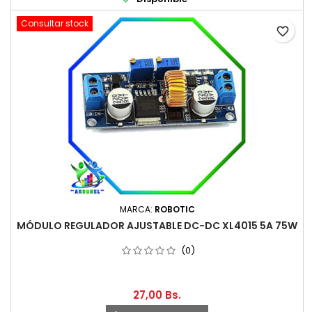
Consultar stock
favorite_border
MARCA:
ROBOTIC
MÓDULO REGULADOR AJUSTABLE DC-DC XL4015 5A 75W
(0)
27,00 Bs.