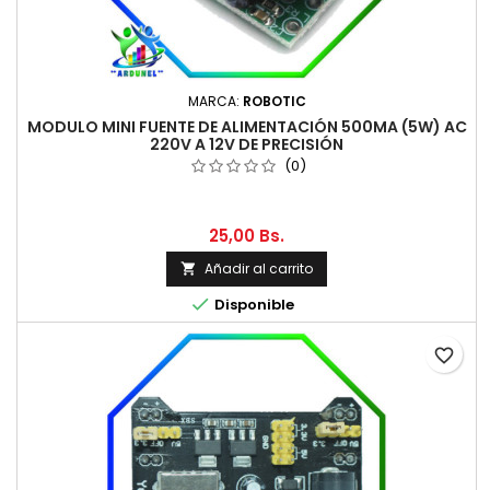
MARCA:
ROBOTIC
MODULO MINI FUENTE DE ALIMENTACIÓN 500MA (5W) AC
220V A 12V DE PRECISIÓN
(0)
25,00 Bs.
Añadir al carrito


Disponible
favorite_border