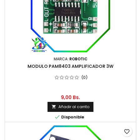
MARCA:
ROBOTIC
MODULO PAM8403 AMPLIFICADOR 3W
(0)
9,00 Bs.
Añadir al carrito


Disponible
favorite_border