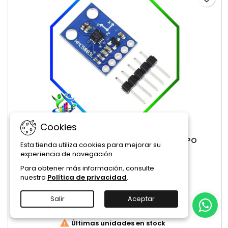
Cookies
MARCA:
ROBOTIC
MODULO BRÚJULA GY-271 HMC5883L CAMPO
Esta tienda utiliza cookies para mejorar su
MAGNÉTICO DB5883
experiencia de navegación.
(0)
Para obtener más información, consulte
nuestra
Política de privacidad
.
36,00 Bs.
Salir
Aceptar
Añadir al carrito


Últimas unidades en stock