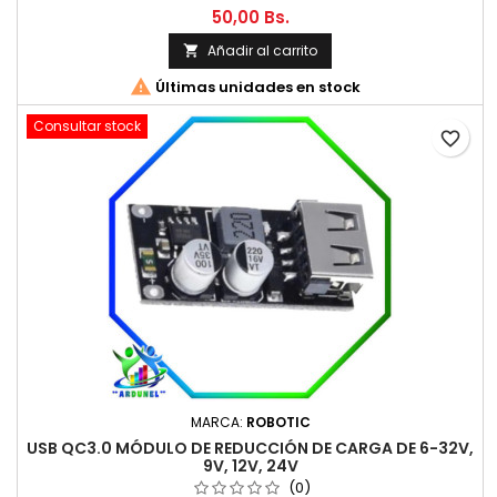
50,00 Bs.
Añadir al carrito


Últimas unidades en stock
Consultar stock
favorite_border
MARCA:
ROBOTIC
USB QC3.0 MÓDULO DE REDUCCIÓN DE CARGA DE 6-32V,
9V, 12V, 24V
(0)