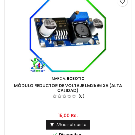
favorite_border
MARCA:
ROBOTIC
MÓDULO REDUCTOR DE VOLTAJE LM2596 3A (ALTA
CALIDAD)
(0)
15,00 Bs.
Añadir al carrito


Disponible