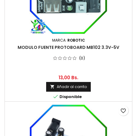
MARCA:
ROBOTIC
MODULO FUENTE PROTOBOARD MB102 3.3V-5V
(0)
13,00 Bs.
Añadir al carrito


Disponible
favorite_border