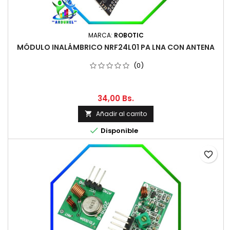
MARCA:
ROBOTIC
MÓDULO INALÁMBRICO NRF24L01 PA LNA CON ANTENA
(0)
34,00 Bs.
Añadir al carrito


Disponible
favorite_border