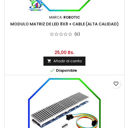
MARCA:
ROBOTIC
MODULO MATRIZ DE LED 8X8 + CABLE (ALTA CALIDAD)
(0)
25,00 Bs.
Añadir al carrito


Disponible
favorite_border