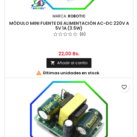
MARCA:
ROBOTIC
MÓDULO MINI FUENTE DE ALIMENTACIÓN AC-DC 220V A
5V 1A (3.5W)
(0)
22,00 Bs.
Añadir al carrito


Últimas unidades en stock
favorite_border