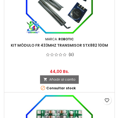
MARCA:
ROBOTIC
KIT MÓDULO FR 433MHZ TRANSMISOR STX882 100M
(0)
44,00 Bs.
Añadir al carrito


Consultar stock
favorite_border