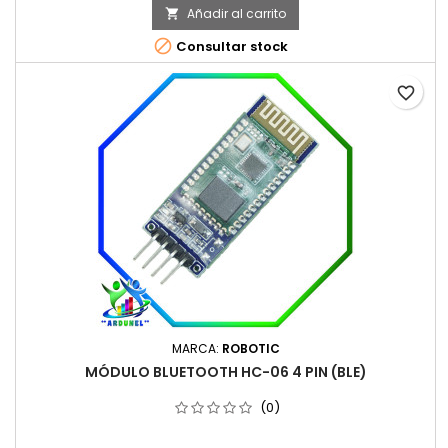
Añadir al carrito


Consultar stock
favorite_border
MARCA:
ROBOTIC
MÓDULO BLUETOOTH HC-06 4 PIN (BLE)
(0)