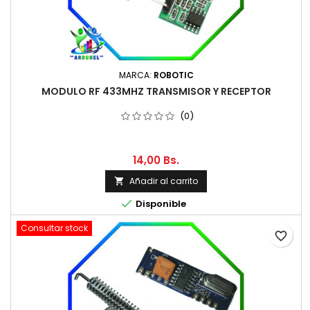
MARCA:
ROBOTIC
MODULO RF 433MHZ TRANSMISOR Y RECEPTOR
(0)
14,00 Bs.
Añadir al carrito


Disponible
Consultar stock
favorite_border