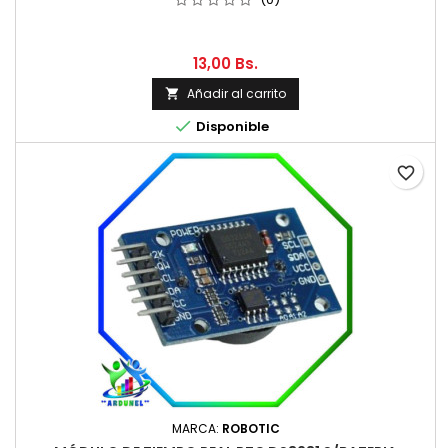
13,00 Bs.
Añadir al carrito


Disponible
favorite_border
MARCA:
ROBOTIC