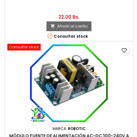
22,00 Bs.
Añadir al carrito


Consultar stock
Consultar stock
favorite_border
MARCA:
ROBOTIC
MÓDULO FUENTE DE ALIMENTACIÓN AC-DC 100-240V A