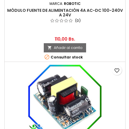
MARCA:
ROBOTIC
MÓDULO FUENTE DE ALIMENTACIÓN 4A AC-DC 100-240V
A 24V
(0)
110,00 Bs.
Añadir al carrito


Consultar stock
favorite_border