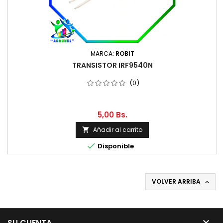
MARCA:
ROBIT
TRANSISTOR IRF9540N
(0)
5,00 Bs.
Añadir al carrito


Disponible
VOLVER ARRIBA


SU CUENTA