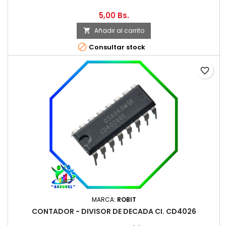
5,00 Bs.
Añadir al carrito


Consultar stock
favorite_border
MARCA:
ROBIT
CONTADOR - DIVISOR DE DECADA CI. CD4026