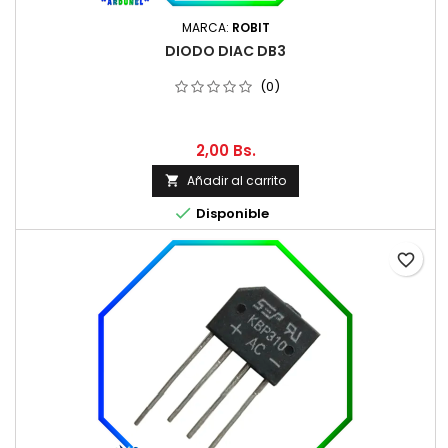
MARCA:
ROBIT
DIODO DIAC DB3
(0)
2,00 Bs.
Añadir al carrito


Disponible
favorite_border