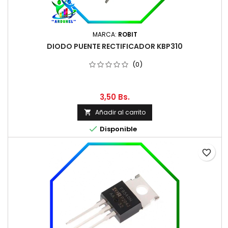
MARCA:
ROBIT
DIODO PUENTE RECTIFICADOR KBP310
(0)
3,50 Bs.
Añadir al carrito


Disponible
favorite_border