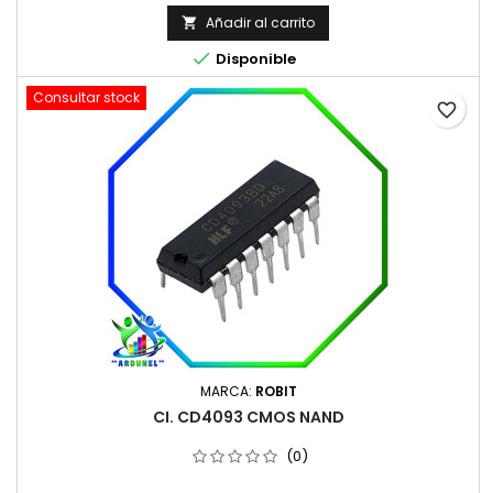
Añadir al carrito


Disponible
Consultar stock
favorite_border
MARCA:
ROBIT
CI. CD4093 CMOS NAND
(0)